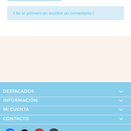
¡ Se el primero en escribir un comentario !
DESTACADOS

INFORMACIÓN

MI CUENTA


CONTACTO