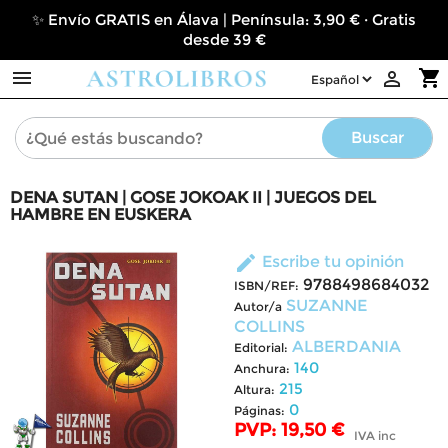
✨ Envío GRATIS en Álava | Península: 3,90 € · Gratis
desde 39 €

shopping_cart

Buscar
DENA SUTAN | GOSE JOKOAK II | JUEGOS DEL
HAMBRE EN EUSKERA
edit
Escribe tu opinión
9788498684032
ISBN/REF:
SUZANNE
Autor/a
COLLINS
ALBERDANIA
Editorial:
140
Anchura:
215
Altura:
0
Páginas:
PVP: 19,50 €
IVA inc