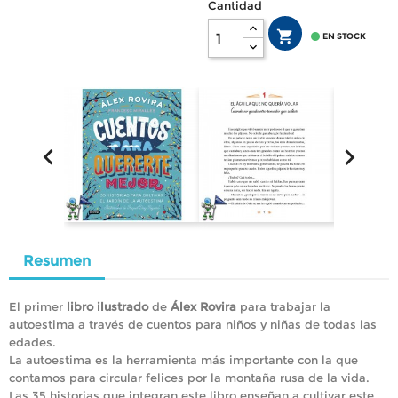
Cantidad


EN STOCK


Resumen
El primer
libro ilustrado
de
Álex Rovira
para trabajar la
autoestima a través de cuentos para niños y niñas de todas las
edades.
La autoestima es la herramienta más importante con la que
contamos para circular felices por la montaña rusa de la vida.
Las 35 historias que integran este libro enseñan a cultivar este