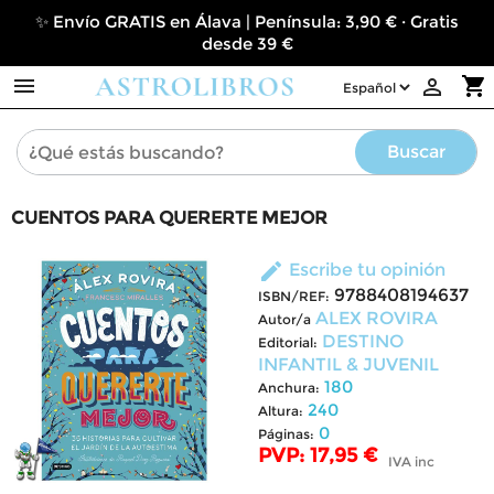
✨ Envío GRATIS en Álava | Península: 3,90 € · Gratis
desde 39 €

shopping_cart

Buscar
CUENTOS PARA QUERERTE MEJOR
edit
Escribe tu opinión
9788408194637
ISBN/REF:
ALEX ROVIRA
Autor/a
DESTINO
Editorial:
INFANTIL & JUVENIL
180
Anchura:
240
Altura:
0
Páginas:
PVP: 17,95 €
IVA inc