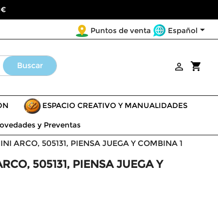
 €

Español
Puntos de venta
shopping_cart
Buscar

ÓN
ESPACIO CREATIVO Y MANUALIDADES
ovedades y Preventas
I ARCO, 505131, PIENSA JUEGA Y COMBINA 1
CO, 505131, PIENSA JUEGA Y