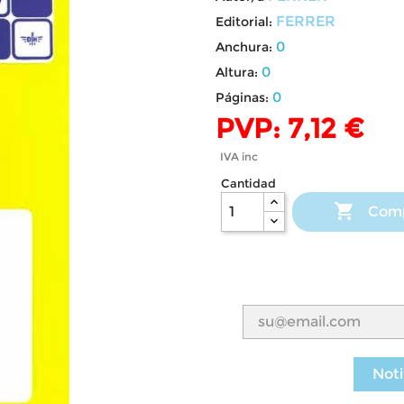
FERRER
Editorial:
0
Anchura:
0
Altura:
0
Páginas:
PVP: 7,12 €
IVA inc
Cantidad

Com
Noti