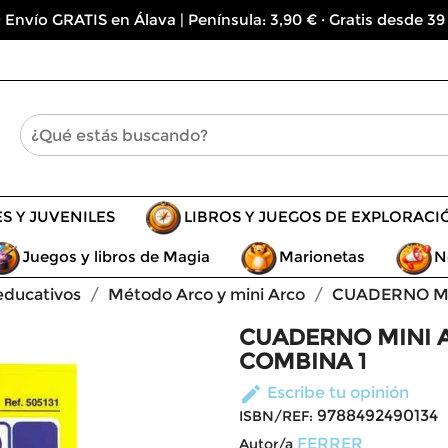
 Envío GRATIS en Álava | Península: 3,90 € · Gratis desde 39
ES Y JUVENILES
LIBROS Y JUEGOS DE EXPLORACI
Juegos y libros de Magia
Marionetas
N
educativos
Método Arco y mini Arco
CUADERNO MIN
CUADERNO MINI AR
COMBINA 1
edit
Escribe tu opinión
9788492490134
ISBN/REF:
FERRER
Autor/a