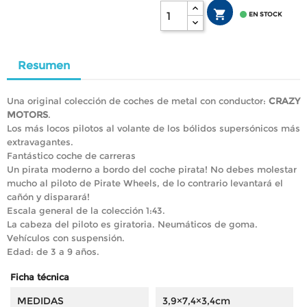


EN STOCK
Resumen
Una original colección de coches de metal con conductor:
CRAZY
MOTORS
.
Los más locos pilotos al volante de los bólidos supersónicos más
extravagantes.
Fantástico coche de carreras
Un pirata moderno a bordo del coche pirata! No debes molestar
mucho al piloto de Pirate Wheels, de lo contrario levantará el
cañón y disparará!
Escala general de la colección 1:43.
La cabeza del piloto es giratoria. Neumáticos de goma.
Vehículos con suspensión.
Edad: de 3 a 9 años.
Ficha técnica
MEDIDAS
3,9×7,4×3,4cm