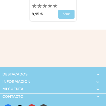
8,95 €
Ver
Precio
DESTACADOS

INFORMACIÓN

MI CUENTA


CONTACTO