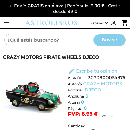
✨ Envío GRATIS en Álava | Península: 3,90 € · Gratis
desde 39 €

shopping_cart

Buscar
CRAZY MOTORS PIRATE WHEELS DJECO
edit
Escribe tu opinión
3070900054875
ISBN/REF:
CRAZY MOTORS
Autor/a
DJECO
Editorial:
0
Anchura:
0
Altura:
0
Páginas:
PVP: 8,95 €
IVA inc
Cantidad