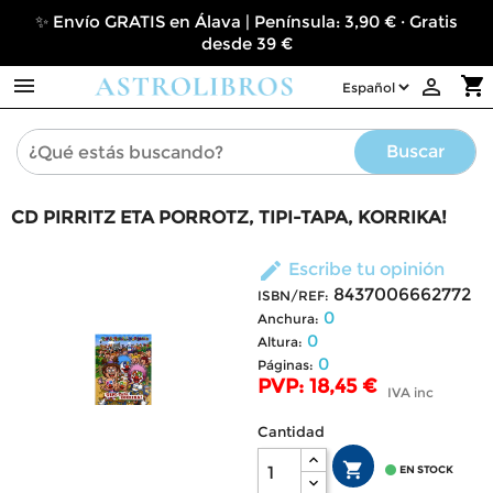
✨ Envío GRATIS en Álava | Península: 3,90 € · Gratis
desde 39 €

shopping_cart

Buscar
CD PIRRITZ ETA PORROTZ, TIPI-TAPA, KORRIKA!
edit
Escribe tu opinión
8437006662772
ISBN/REF:
0
Anchura:
0
Altura:
0
Páginas:
PVP: 18,45 €
IVA inc
Cantidad


EN STOCK