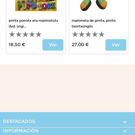
pirritx porrotx eta marimotots
marioneta de pirritx, pirritx
dvd, ongi...
txontxongilo
18,50 €
27,00 €
Ver
Ver
Precio
Precio
DESTACADOS

INFORMACIÓN
