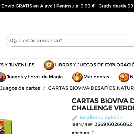
 Envío GRATIS en Álava | Península: 3,90 € · Gratis desde 39
ES Y JUVENILES
LIBROS Y JUEGOS DE EXPLORACI
Juegos y libros de Magia
Marionetas
N
Juegos de cartas
CARTAS BIOVIVA DESAFÍOS NATU
CARTAS BIOVIVA 
CHALLENGE VERD
edit
Escribe tu opinión
3569160266062
ISBN/REF:
0
Anchura: