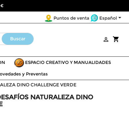
 €

Español
Puntos de venta
shopping_cart
Buscar

ÓN
ESPACIO CREATIVO Y MANUALIDADES
ovedades y Preventas
RALEZA DINO CHALLENGE VERDE
DESAFÍOS NATURALEZA DINO
E