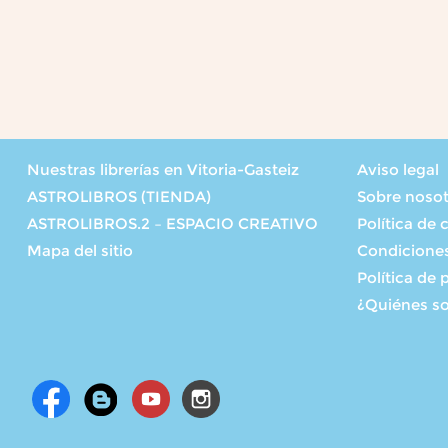
Nuestras librerías en Vitoria-Gasteiz
Aviso legal
ASTROLIBROS (TIENDA)
Sobre noso
ASTROLIBROS.2 – ESPACIO CREATIVO
Política de 
Mapa del sitio
Condicione
Política de 
¿Quiénes s