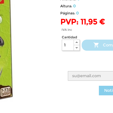
0
Altura:
0
Páginas:
PVP: 11,95 €
IVA inc
Cantidad

Com
Noti