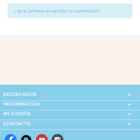
¡ Se el primero en escribir un comentario !
DESTACADOS

INFORMACIÓN

MI CUENTA


CONTACTO