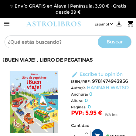
✨ Envío GRATIS en Álava | Península: 3,90 € · Gratis
desde 39 €

shopping_cart

Buscar
¡BUEN VIAJE! , LIBRO DE PEGATINAS
edit
Escribe tu opinión
9781474943956
ISBN/REF:
HANNAH WATSO
Autor/a
0
Anchura:
0
Altura:
0
Páginas:
PVP: 5,95 €
IVA inc
Cantidad
EN STOCK