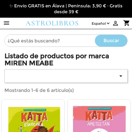
✨ Envío GRATIS en Álava | Península: 3,90 € · Gratis
desde 39 €

shopping_cart

Buscar
Listado de productos por marca
MIREN MEABE

Mostrando 1-6 de 6 artículo(s)