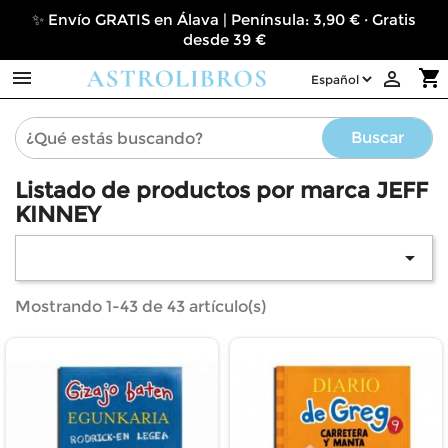
✨ Envío GRATIS en Álava | Península: 3,90 € · Gratis
desde 39 €

shopping_cart

Buscar
Listado de productos por marca JEFF
KINNEY

Mostrando 1-43 de 43 artículo(s)