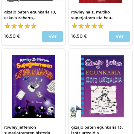
gizajo baten egunkaria 10,
rowley naiz, mutiko
eskola zaharra,...
superjatorra eta hau...
16,50 €
16,50 €
Ver
Ver
Precio
Precio
rowley jefferson
gizajo baten egunkaria 13,
superjatorraren historia...
izotz urtzaldia