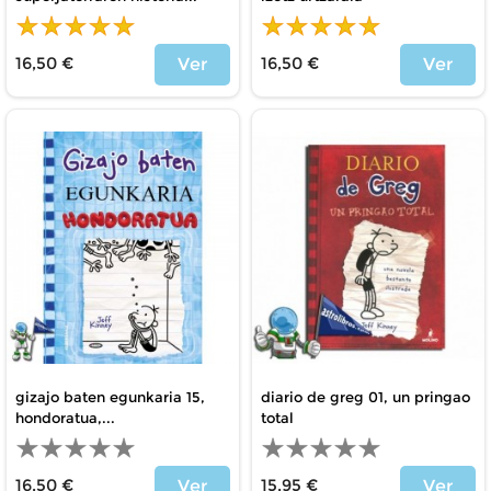
16,50 €
16,50 €
Ver
Ver
Precio
Precio
gizajo baten egunkaria 15,
diario de greg 01, un pringao
hondoratua,...
total
16,50 €
15,95 €
Ver
Ver