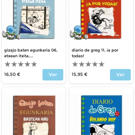
gizajo baten egunkaria 06,
diario de greg 11, ¡a por
etxean itxita,...
todas!
16,50 €
15,95 €
Ver
Ver
Precio
Precio