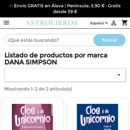
✨ Envío GRATIS en Álava | Península: 3,90 € · Gratis
desde 39 €

shopping_cart

Buscar
Listado de productos por marca
DANA SIMPSON

Mostrando 1-2 de 2 artículo(s)