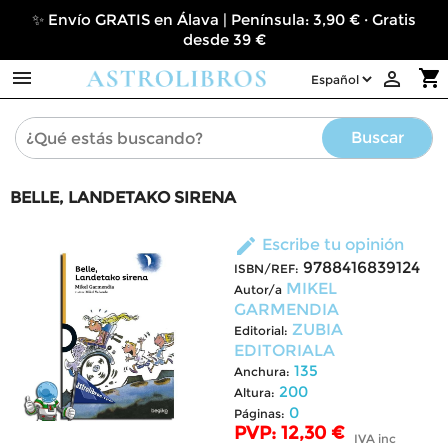
✨ Envío GRATIS en Álava | Península: 3,90 € · Gratis
desde 39 €

shopping_cart

Buscar
BELLE, LANDETAKO SIRENA
edit
Escribe tu opinión
9788416839124
ISBN/REF:
MIKEL
Autor/a
GARMENDIA
ZUBIA
Editorial:
EDITORIALA
135
Anchura:
200
Altura:
0
Páginas:
PVP: 12,30 €
IVA inc