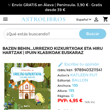
✨ Envío GRATIS en Álava | Península: 3,90 € · Gratis
desde 39 €

shopping_cart

Buscar
BAZEN BEHIN...URREZKO KIZKURTXOAK ETA HIRU
HARTZAK | IPUIN KLASIKOAK EUSKARAZ
edit
Escribe tu opinión
9789403211541
ISBN/REF:
KATLEEN PUT
Autor/a
BALLON
Editorial:
195
Anchura:
195
Altura:
0
Páginas:
PVP: 4,95 €
IVA inc