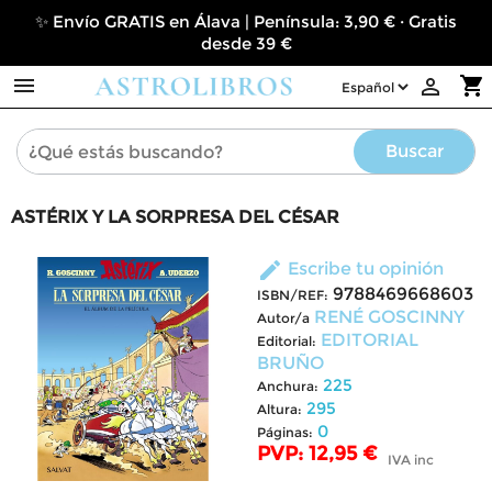
✨ Envío GRATIS en Álava | Península: 3,90 € · Gratis
desde 39 €

shopping_cart

Buscar
ASTÉRIX Y LA SORPRESA DEL CÉSAR
edit
Escribe tu opinión
9788469668603
ISBN/REF:
RENÉ GOSCINNY
Autor/a
EDITORIAL
Editorial:
BRUÑO
225
Anchura:
295
Altura:
0
Páginas:
PVP: 12,95 €
IVA inc