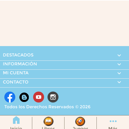
DESTACADOS

INFORMACIÓN

MI CUENTA


CONTACTO
Todos los Derechos Reservados © 2026
Inicio
Libros
Juegos
Más