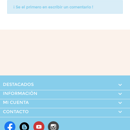
¡ Se el primero en escribir un comentario !
DESTACADOS

INFORMACIÓN

MI CUENTA


CONTACTO