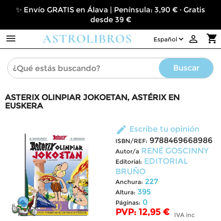
✨ Envío GRATIS en Álava | Península: 3,90 € · Gratis
desde 39 €

shopping_cart

Buscar
ASTERIX OLINPIAR JOKOETAN, ASTÉRIX EN
EUSKERA
edit
Escribe tu opinión
9788469668986
ISBN/REF:
RENÉ GOSCINNY
Autor/a
EDITORIAL
Editorial:
BRUÑO
227
Anchura:
395
Altura:
0
Páginas:
PVP: 12,95 €
IVA inc