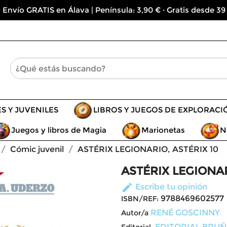
 Envío GRATIS en Álava | Península: 3,90 € · Gratis desde 39
ES Y JUVENILES
LIBROS Y JUEGOS DE EXPLORACI
Juegos y libros de Magia
Marionetas
N
Cómic juvenil
ASTÉRIX LEGIONARIO, ASTÉRIX 10
ASTÉRIX LEGIONAR
edit
Escribe tu opinión
9788469602577
ISBN/REF:
RENÉ GOSCINNY
Autor/a
EDITORIAL BRU
Editorial: