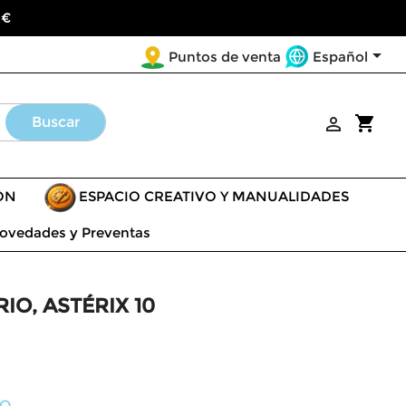
 €

Español
Puntos de venta
shopping_cart
Buscar

ÓN
ESPACIO CREATIVO Y MANUALIDADES
ovedades y Preventas
IO, ASTÉRIX 10
ÑO