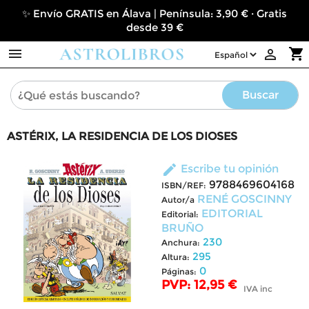
✨ Envío GRATIS en Álava | Península: 3,90 € · Gratis
desde 39 €

shopping_cart

Buscar
ASTÉRIX, LA RESIDENCIA DE LOS DIOSES
edit
Escribe tu opinión
9788469604168
ISBN/REF:
RENÉ GOSCINNY
Autor/a
EDITORIAL
Editorial:
BRUÑO
230
Anchura:
295
Altura:
0
Páginas:
PVP: 12,95 €
IVA inc