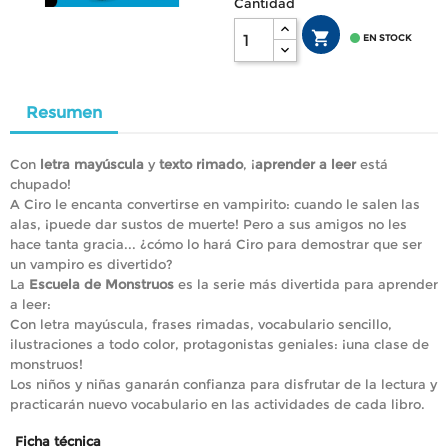
Cantidad


EN STOCK
Resumen
Con
letra mayúscula
y
texto rimado
, ¡
aprender a leer
está
chupado!
A Ciro le encanta convertirse en vampirito: cuando le salen las
alas, ¡puede dar sustos de muerte! Pero a sus amigos no les
hace tanta gracia... ¿cómo lo hará Ciro para demostrar que ser
un vampiro es divertido?
La
Escuela de Monstruos
es la serie más divertida para aprender
a leer:
Con letra mayúscula, frases rimadas, vocabulario sencillo,
ilustraciones a todo color, protagonistas geniales: ¡una clase de
monstruos!
Los niños y niñas ganarán confianza para disfrutar de la lectura y
practicarán nuevo vocabulario en las actividades de cada libro.
Ficha técnica