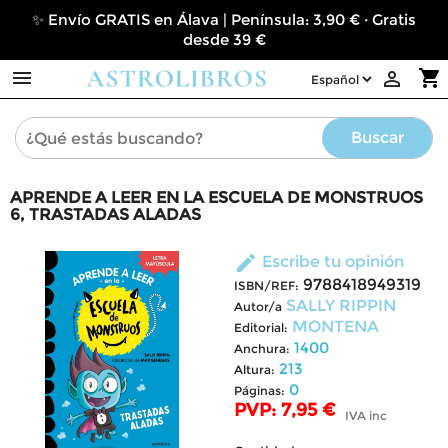
✨ Envío GRATIS en Álava | Península: 3,90 € · Gratis
desde 39 €

shopping_cart

Buscar
APRENDE A LEER EN LA ESCUELA DE MONSTRUOS
6, TRASTADAS ALADAS
edit
Escribe tu opinión
9788418949319
ISBN/REF:
SALLY RIPPIN
Autor/a
MONTENA
Editorial:
1400
Anchura:
213
Altura:
0
Páginas:
PVP: 7,95 €
IVA inc