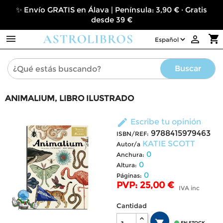
✨ Envío GRATIS en Álava | Península: 3,90 € · Gratis
desde 39 €

shopping_cart

Buscar
ANIMALIUM, LIBRO ILUSTRADO
edit
Escribe tu opinión
9788415979463
ISBN/REF:
KATIE SCOTT
Autor/a
0
Anchura:
0
Altura:
0
Páginas:
PVP: 25,00 €
IVA inc
Cantidad
EN STOCK