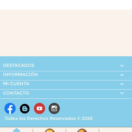
DESTACADOS

INFORMACIÓN

MI CUENTA


CONTACTO
Todos los Derechos Reservados © 2026