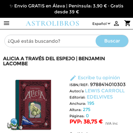
✨ Envío GRATIS en Álava | Península: 3,90 € · Gratis
desde 39 €

shopping_cart

Buscar
ALICIA A TRAVÉS DEL ESPEJO | BENJAMIN
LACOMBE
edit
Escribe tu opinión
9788414010303
ISBN/REF:
LEWIS CARROLL
Autor/a
EDELVIVES
Editorial:
195
Anchura:
275
Altura:
0
Páginas:
PVP: 38,75 €
IVA inc