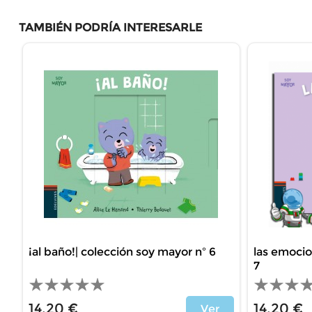
TAMBIÉN PODRÍA INTERESARLE
¡al baño!| colección soy mayor nº 6
las emocio
7
14,20 €
14,20 €
Ver