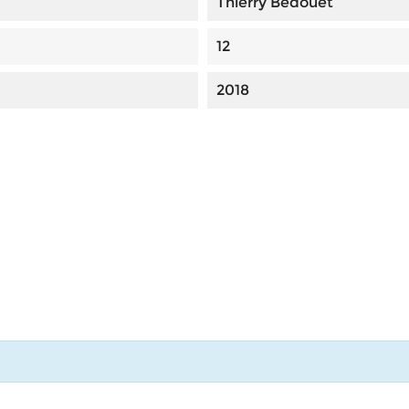
Thierry Bedouet
12
2018