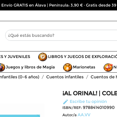
 Envío GRATIS en Álava | Península: 3,90 € · Gratis desde 39
ES Y JUVENILES
LIBROS Y JUEGOS DE EXPLORACI
Juegos y libros de Magia
Marionetas
N
infantiles (0-6 años)
Cuentos infantiles
Cuentos de h
¡AL ORINAL! | CO
edit
Escribe tu opinión
9788414010990
ISBN/REF:
AA.VV
Autor/a