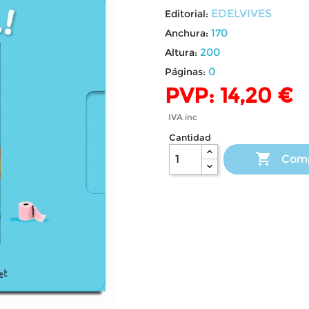
EDELVIVES
Editorial:
170
Anchura:
200
Altura:
0
Páginas:
PVP: 14,20 €
IVA inc
Cantidad

Com