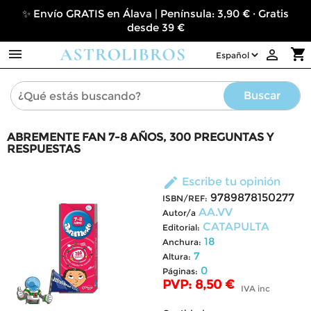
✨ Envío GRATIS en Álava | Península: 3,90 € · Gratis
desde 39 €

shopping_cart

Buscar
ABREMENTE FAN 7-8 AÑOS, 300 PREGUNTAS Y
RESPUESTAS
edit
Escribe tu opinión
9789878150277
ISBN/REF:
AA.VV
Autor/a
CATAPULTA
Editorial:
18
Anchura:
7
Altura:
0
Páginas:
PVP: 8,50 €
IVA inc