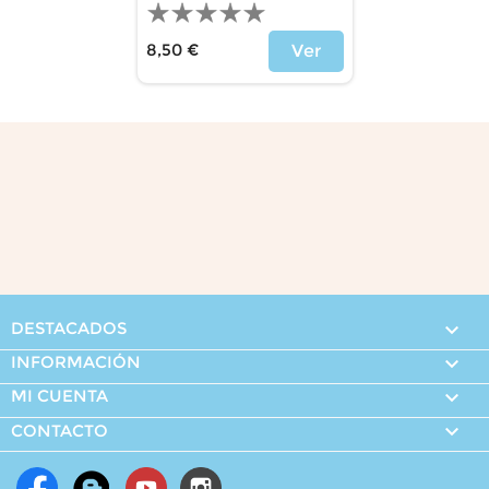
8,50 €
Ver
Precio
DESTACADOS

INFORMACIÓN

MI CUENTA


CONTACTO