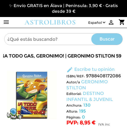
✨ Envío GRATIS en Álava | Península: 3,90 € · Gratis
desde 39 €

shopping_cart

Buscar
¡A TODO GAS, GERONIMO! | GERONIMO STILTON 59
edit
Escribe tu opinión
9788408172086
ISBN/REF:
GERONIMO
Autor/a
STILTON
DESTINO
Editorial:
INFANTIL & JUVENIL
130
Anchura:
195
Altura:
0
Páginas:
PVP: 8,95 €
IVA inc