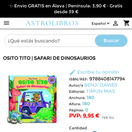
✨ Envío GRATIS en Álava | Península: 3,90 € · Gratis
desde 39 €

shopping_cart

Buscar
OSITO TITO | SAFARI DE DINOSAURIOS
edit
Escribe tu opinión
9788408147794
ISBN/REF:
BENJI DAVIES
Autor/a
TIMUN MAS
Editorial:
180
Anchura:
180
Altura:
0
Páginas:
PVP: 9,95 €
IVA inc
Cantidad