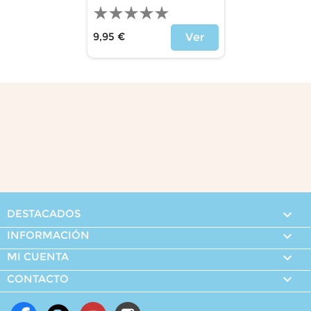
9,95 €
Ver
Precio
DESTACADOS

INFORMACIÓN

MI CUENTA


CONTACTO