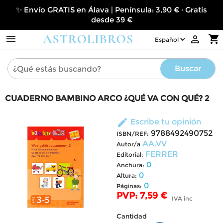
✨ Envío GRATIS en Álava | Península: 3,90 € · Gratis
desde 39 €

shopping_cart

Buscar
CUADERNO BAMBINO ARCO ¿QUÉ VA CON QUÉ? 2
edit
Escribe tu opinión
9788492490752
ISBN/REF:
AA.VV
Autor/a
FERRER
Editorial:
0
Anchura:
0
Altura:
0
Páginas:
PVP: 7,59 €
IVA inc
Cantidad