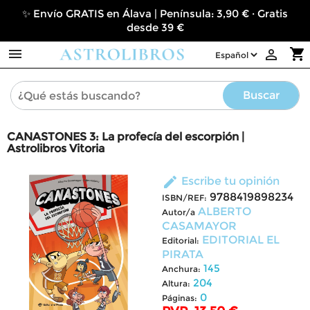
✨ Envío GRATIS en Álava | Península: 3,90 € · Gratis
desde 39 €

shopping_cart

Buscar
CANASTONES 3: La profecía del escorpión |
Astrolibros Vitoria
edit
Escribe tu opinión
9788419898234
ISBN/REF:
ALBERTO
Autor/a
CASAMAYOR
EDITORIAL EL
Editorial:
PIRATA
145
Anchura:
204
Altura:
0
Páginas: